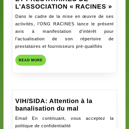
AVIS
L’ASSOCIATION « RACINES »
A
Dans le cadre de la mise en œuvre de ses
MANI
activités, l’ONG RACINES lance le présent
D’IN
avis à manifestation d’intérêt pour
POU
l’actualisation de son répertoire de
L’AC
prestataires et fournisseurs pré-qualifiés
DE
LA
READ
READ MORE
BAS
MORE
DES
FOU
ET
PRES
VIH/SIDA: Attention à la
DE
VIH/SIDA:
banalisation du mal
L’AS
Attention
« RA
Email En continuant, vous acceptez la
à
politique de confidentialité