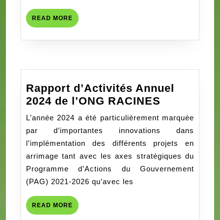
la
banalisation
READ
READ MORE
du
MORE
mal
Rapport d’Activités Annuel
Rapport
2024 de l’ONG RACINES
d’Activités
L’année 2024 a été particulièrement marquée
Annuel
par d’importantes innovations dans
2024
l’implémentation des différents projets en
de
arrimage tant avec les axes stratégiques du
l’ONG
Programme d’Actions du Gouvernement
RACINES
(PAG) 2021-2026 qu’avec les
READ
READ MORE
MORE