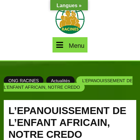
Skip
Langues »
to
content
Menu
Menu
ONG RACINES
Actualités
L’EPANOUISSEMENT DE
L’ENFANT AFRICAIN, NOTRE CREDO
L’EPANOUISSEMENT DE
L’ENFANT AFRICAIN,
NOTRE CREDO