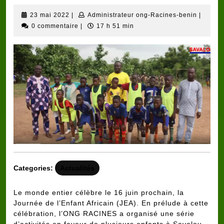
23
Adminis
23 mai 2022
|
Administrateur ong-Racines-benin
|
mai
ong-
0 commentaire
|
17 h 51 min
2022
Racine
benin
Categories:
Actualités
Le monde entier célèbre le 16 juin prochain, la
Journée de l’Enfant Africain (JEA). En prélude à cette
célébration, l’ONG RACINES a organisé une série
d’activités en faveur de plusieurs enfants à Savalou,