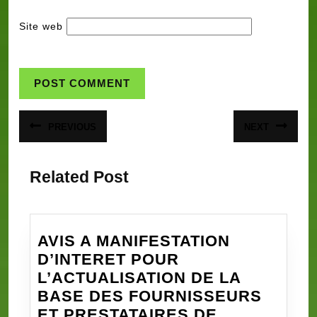
Site web
Navigation
PREVIOUS
NEXT
Article
Article
de
précédent
suivant
:
:
l’article
Related Post
AVIS A MANIFESTATION
D’INTERET POUR
L’ACTUALISATION DE LA
BASE DES FOURNISSEURS
ET PRESTATAIRES DE