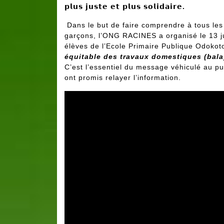
𝗽𝗹𝘂𝘀
𝗷𝘂𝘀𝘁𝗲
𝗲𝘁
𝗽𝗹𝘂𝘀
𝘀𝗼𝗹𝗶𝗱𝗮𝗶𝗿𝗲
.
Dans le but de faire comprendre à tous les p
garçons, l’ONG RACINES a organisé le 13 ju
élèves de l’Ecole Primaire Publique Odok
équitable des travaux domestiques (balaya
C’est l’essentiel du message véhiculé au pu
ont promis relayer l’information.