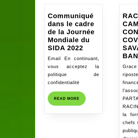
Communiqué
RAC
dans le cadre
CA
de la Journée
CON
Mondiale du
COV
Communiqué
SIDA 2022
SAV
dans
BAN
Email En continuant,
le
vous acceptez la
Grace
cadre
politique de
ripos
de
confidentialité
fin
la
l’asso
Journée
PART
READ
READ MORE
Mondiale
MORE
RACIN
du
la fo
SIDA
chefs 
2022
publi