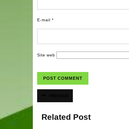
E-mail
*
Site web
Navigation
PREVIOUS
Article
de
précédent
:
l’article
Related Post