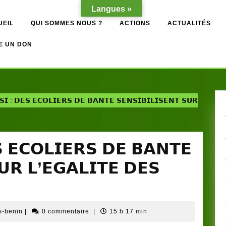
Langues »
UEIL
QUI SOMMES NOUS ?
ACTIONS
ACTUALITÉS
E UN DON
𝗦𝗜 : 𝗗𝗘𝗦 𝗘𝗖𝗢𝗟𝗜𝗘𝗥𝗦 𝗗𝗘 𝗕𝗔𝗡𝗧𝗘 𝗦𝗘𝗡𝗦𝗜𝗕𝗜𝗟𝗜𝗦𝗘𝗡𝗧 𝗦𝗨𝗥
𝗦 𝗘𝗖𝗢𝗟𝗜𝗘𝗥𝗦 𝗗𝗘 𝗕𝗔𝗡𝗧𝗘
𝗨𝗥 𝗟’𝗘𝗚𝗔𝗟𝗜𝗧𝗘 𝗗𝗘𝗦
Administrateur
s-benin
|
0 commentaire
|
15 h 17 min
ong-