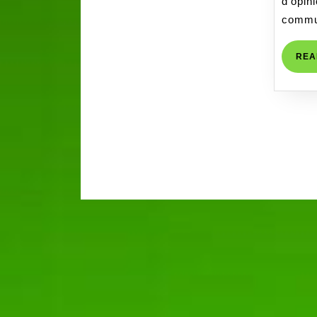
d’o
comm
REA