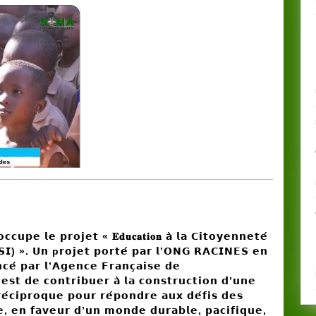
Racines-
benin
𝗼𝗰𝗰𝘂𝗽𝗲
𝗹𝗲
𝗽𝗿𝗼𝗷𝗲𝘁
«
𝐄𝐝𝐮𝐜𝐚𝐭𝐢𝐨𝐧
𝗮
̀
𝗹𝗮
𝗖𝗶𝘁𝗼𝘆𝗲𝗻𝗻𝗲𝘁𝗲
𝗦𝗜
) ».
𝗨𝗻 p𝗿𝗼𝗷𝗲𝘁
𝗽𝗼𝗿𝘁𝗲
́
𝗽𝗮𝗿
𝗹
’
𝗢𝗡𝗚
𝗥𝗔𝗖𝗜𝗡𝗘𝗦
𝗲𝗻
𝗻𝗰𝗲
́
𝗽𝗮𝗿
𝗹
’
𝗔𝗴𝗲𝗻𝗰𝗲
𝗙𝗿𝗮𝗻𝗰
𝗮𝗶𝘀𝗲
𝗱𝗲
𝗲𝘀𝘁
𝗱𝗲
𝗰𝗼𝗻𝘁𝗿𝗶𝗯𝘂𝗲𝗿
𝗮
̀
𝗹𝗮
𝗰𝗼𝗻𝘀𝘁𝗿𝘂𝗰𝘁𝗶𝗼𝗻
𝗱
’
𝘂𝗻𝗲
𝗲
𝗰𝗶𝗽𝗿𝗼𝗾𝘂𝗲
𝗽𝗼𝘂𝗿
𝗿𝗲
𝗽𝗼𝗻𝗱𝗿𝗲
𝗮𝘂𝘅
𝗱𝗲
𝗳𝗶𝘀
𝗱𝗲𝘀
𝗲
,
𝗲𝗻
𝗳𝗮𝘃𝗲𝘂𝗿
𝗱
’
𝘂𝗻
𝗺𝗼𝗻𝗱𝗲
𝗱𝘂𝗿𝗮𝗯𝗹𝗲
,
𝗽𝗮𝗰𝗶𝗳𝗶𝗾𝘂𝗲
,