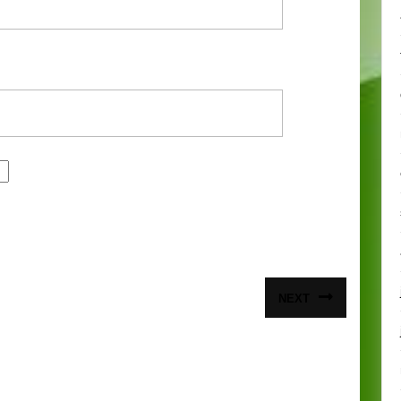
NEXT
Article
suivant
: