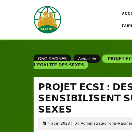
Skip
to
ACC
content
FAIR
ONG RACINES
Actualités
𝗣𝗥𝗢𝗝𝗘𝗧 𝗘𝗖
𝗟’𝗘𝗚𝗔𝗟𝗜𝗧𝗘 𝗗𝗘𝗦 𝗦𝗘𝗫𝗘𝗦
𝗣𝗥𝗢𝗝𝗘𝗧 𝗘𝗖𝗦𝗜 : 𝗗𝗘
𝗦𝗘𝗡𝗦𝗜𝗕𝗜𝗟𝗜𝗦𝗘𝗡𝗧 𝗦
𝗦𝗘𝗫𝗘𝗦
4
4 août 2023
|
Administrateur ong-Racine
août