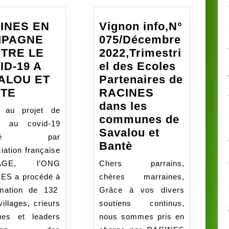
INES EN
Vignon info,N°
MPAGNE
075/Décembre
TRE LE
2022,Trimestri
ID-19 A
el des Ecoles
ALOU ET
Partenaires de
RACINES
TE
RACINES
EN
dans les
 au projet de
CAMPAGNE
communes de
te au covid-19
CONTRE
Savalou et
ancé par
LE
Vignon
Bantè
ciation française
COVID-
info,N°
AGE, l’ONG
Chers parrains,
19
075/Décembre
ES a procédé à
chères marraines,
A
2022,Trimestriel
rmation de 132
Grâce à vos divers
SAVALOU
des
villages, crieurs
soutiens continus,
ET
Ecoles
ques et leaders
nous sommes pris en
BANTE
Partenaires