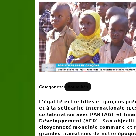
2023
Categories:
Actualités
𝗟
’
𝗲
𝗴𝗮𝗹𝗶𝘁𝗲
́
𝗲𝗻𝘁𝗿𝗲
𝗳𝗶𝗹𝗹𝗲𝘀
𝗲𝘁
𝗴𝗮𝗿𝗰
𝗼𝗻𝘀
𝗽𝗿𝗲
𝗲𝘁
𝗮
̀
𝗹𝗮
𝗦𝗼𝗹𝗶𝗱𝗮𝗿𝗶𝘁𝗲
́
𝗜𝗻𝘁𝗲𝗿𝗻𝗮𝘁𝗶𝗼𝗻𝗮𝗹𝗲
(
𝗘𝗖
𝗰𝗼𝗹𝗹𝗮𝗯𝗼𝗿𝗮𝘁𝗶𝗼𝗻
𝗮𝘃𝗲𝗰
𝗣𝗔𝗥𝗧𝗔𝗚𝗘
𝗲𝘁
𝗳𝗶𝗻𝗮
𝗗𝗲
𝘃𝗲𝗹𝗼𝗽𝗽𝗲𝗺𝗲𝗻𝘁
(
𝗔𝗙𝗗
).
𝗦𝗼𝗻
𝗼𝗯𝗷𝗲𝗰𝘁𝗶𝗳
𝗰𝗶𝘁𝗼𝘆𝗲𝗻𝗻𝗲𝘁𝗲
́
𝗺𝗼𝗻𝗱𝗶𝗮𝗹𝗲
𝗰𝗼𝗺𝗺𝘂𝗻𝗲
𝗲𝘁

𝗴𝗿𝗮𝗻𝗱𝗲𝘀
𝘁𝗿𝗮𝗻𝘀𝗶𝘁𝗶𝗼𝗻𝘀
𝗱𝗲
𝗻𝗼𝘁𝗿𝗲
𝗲
𝗽𝗼𝗾𝘂