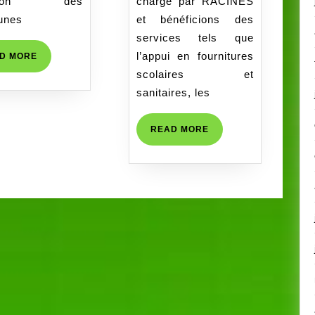
pinion des
charge par RACINES
de
unes
et bénéficions des
RACINES
services tels que
dans
l’appui en fournitures
READ
D MORE
les
MORE
scolaires et
communes
sanitaires, les
de
Savalou
READ
READ MORE
et
MORE
Bantè