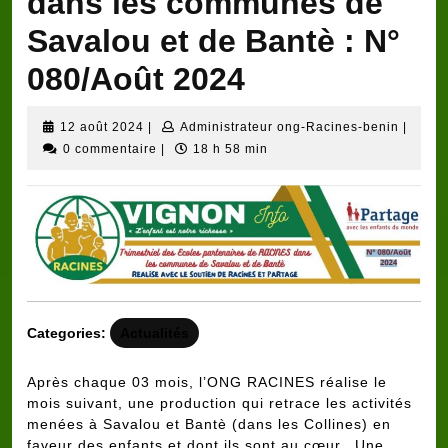
dans les communes de
Savalou et de Bantè : N°
080/Août 2024
12
Admini
12 août 2024
|
Administrateur ong-Racines-benin
|
août
ong-
0 commentaire
|
18 h 58 min
2024
Racine
benin
Categories:
Actualités
Après chaque 03 mois, l’ONG RACINES réalise le
mois suivant, une production qui retrace les activités
menées à Savalou et Bantè (dans les Collines) en
faveur des enfants et dont ils sont au cœur. Une