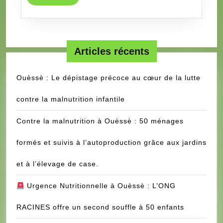
TRAVAUX
MORE
DE
CONSTRUCTION
DE
Articles récents
03
SALLES
Ouèssè : Le dépistage précoce au cœur de la lutte
DE
CLASSE
contre la malnutrition infantile
EQUIPEES-
KLOUEKANMEY-
Contre la malnutrition à Ouèssè : 50 ménages
COUFFO
formés et suivis à l’autoproduction grâce aux jardins
et à l’élevage de case.
Urgence Nutritionnelle à Ouèssè : L’ONG
RACINES offre un second souffle à 50 enfants