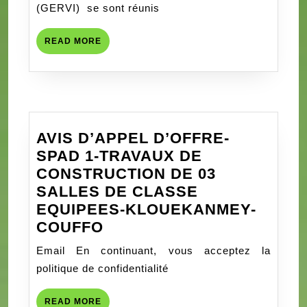
GERVI
(GERVI) se sont réunis
s’active…
READ
READ MORE
MORE
AVIS D’APPEL D’OFFRE-
SPAD 1-TRAVAUX DE
CONSTRUCTION DE 03
SALLES DE CLASSE
EQUIPEES-KLOUEKANMEY-
AVIS
COUFFO
D’APPEL
Email En continuant, vous acceptez la
D’OFFRE-
politique de confidentialité
SPAD
1-
READ
READ MORE