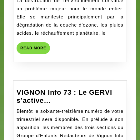
La destruction de l’environnement constitue
sachets
un problème majeur pour le monde entier.
plastiques
Elle se manifeste principalement par la
sur
dégradation de la couche d’ozone, les pluies
l’environnement
acides, le réchauffement planétaire, le
:
Quelles
READ
READ MORE
mesures
MORE
pour
son
éradication
?
VIGNON Info 73 : Le GERVI
VIGNON
s’active…
Info
Bientôt le soixante-treizième numéro de votre
73
trimestriel sera disponible. En prélude à son
:
apparition, les membres des trois sections du
Le
Groupe d’Enfants Rédacteurs de Vignon Info