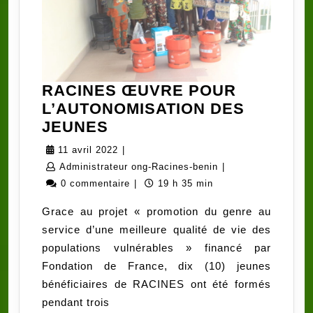
RACINES ŒUVRE POUR
L’AUTONOMISATION DES
RACINES
JEUNES
ŒUVRE
11
11 avril 2022
|
POUR
avril
Administrateur
Administrateur ong-Racines-benin
|
L’AUTONOMISATION
2022
ong-
0 commentaire
|
19 h 35 min
DES
Racines-
Grace au projet « promotion du genre au
JEUNES
benin
service d’une meilleure qualité de vie des
populations vulnérables » financé par
Fondation de France, dix (10) jeunes
bénéficiaires de RACINES ont été formés
pendant trois