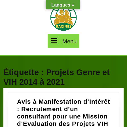
Skip
Langues »
to
content
Menu
Menu
Étiquette :
Projets Genre et
VIH 2014 à 2021
Avis à Manifestation d’Intérêt
: Recrutement d’un
consultant pour une Mission
d’Evaluation des Projets VIH