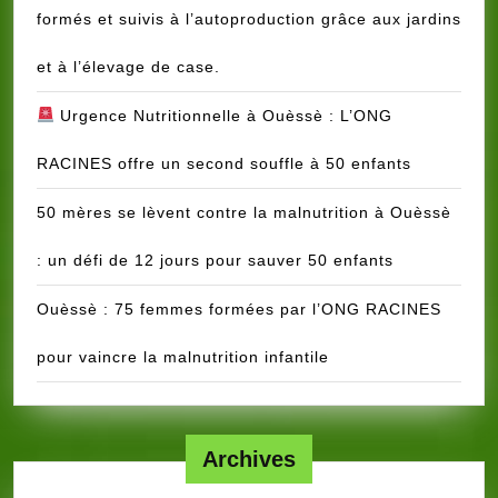
et
formés et suivis à l’autoproduction grâce aux jardins
Genre
mis
et à l’élevage de case.
en
Urgence Nutritionnelle à Ouèssè : L’ONG
œuvre
en
RACINES offre un second souffle à 50 enfants
faveur
des
50 mères se lèvent contre la malnutrition à Ouèssè
populat
: un défi de 12 jours pour sauver 50 enfants
vulnéra
de
Ouèssè : 75 femmes formées par l’ONG RACINES
2014
à
pour vaincre la malnutrition infantile
2021
Archives