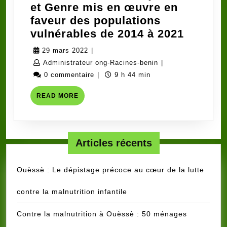
et Genre mis en œuvre en
faveur des populations
Avis
vulnérables de 2014 à 2021
à
29
29 mars 2022
|
Manifes
mars
Administrateur
Administrateur ong-Racines-benin
|
d’Intérê
2022
ong-
0 commentaire
|
9 h 44 min
:
Racines-
READ
READ MORE
Recrut
benin
MORE
d’un
consult
pour
Articles récents
une
Missio
Ouèssè : Le dépistage précoce au cœur de la lutte
d’Evalu
des
contre la malnutrition infantile
Projets
Contre la malnutrition à Ouèssè : 50 ménages
VIH