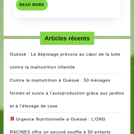
𝗗𝗨
READ
READ MORE
𝟮𝟭
MORE
𝗝𝗨𝗜𝗡
𝟮𝟬𝟮𝟱
Articles récents
Ouèssè : Le dépistage précoce au cœur de la lutte
contre la malnutrition infantile
Contre la malnutrition à Ouèssè : 50 ménages
formés et suivis à l’autoproduction grâce aux jardins
et à l’élevage de case.
Urgence Nutritionnelle à Ouèssè : L’ONG
RACINES offre un second souffle à 50 enfants