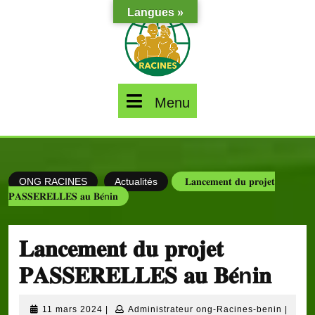
Skip
Langues »
to
content
Menu
Menu
ONG RACINES
Actualités
𝐋𝐚𝐧𝐜𝐞𝐦𝐞𝐧𝐭 𝐝𝐮 𝐩𝐫𝐨𝐣𝐞𝐭
𝐏𝐀𝐒𝐒𝐄𝐑𝐄𝐋𝐋𝐄𝐒 𝐚𝐮 𝐁𝐞́n𝐢𝐧
𝐋𝐚𝐧𝐜𝐞𝐦𝐞𝐧𝐭 𝐝𝐮 𝐩𝐫𝐨𝐣𝐞𝐭
𝐏𝐀𝐒𝐒𝐄𝐑𝐄𝐋𝐋𝐄𝐒 𝐚𝐮 𝐁𝐞́n𝐢𝐧
11
Admini
11 mars 2024
|
Administrateur ong-Racines-benin
|