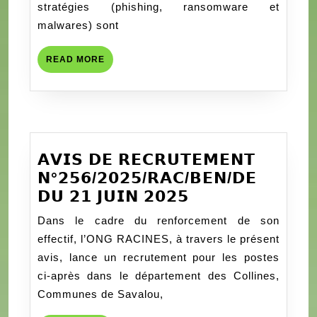
RACINES
stratégies (phishing, ransomware et
SUR
malwares) sont
L’HYGIEN
NUMERIQ
READ
READ MORE
MORE
𝗔𝗩𝗜𝗦 𝗗𝗘 𝗥𝗘𝗖𝗥𝗨𝗧𝗘𝗠𝗘𝗡𝗧
𝗡°𝟮𝟱𝟲/𝟮𝟬𝟮𝟱/𝗥𝗔𝗖/𝗕𝗘𝗡/𝗗𝗘
𝗔𝗩𝗜𝗦
𝗗𝗨 𝟮𝟭 𝗝𝗨𝗜𝗡 𝟮𝟬𝟮𝟱
𝗗𝗘
Dans le cadre du renforcement de son
𝗥𝗘𝗖𝗥𝗨𝗧𝗘𝗠𝗘𝗡
effectif, l’ONG RACINES, à travers le présent
𝗡°𝟮𝟱𝟲/𝟮𝟬𝟮𝟱/
avis, lance un recrutement pour les postes
𝗥𝗔𝗖/
ci-après dans le département des Collines,
𝗕𝗘𝗡/
Communes de Savalou,
𝗗𝗘