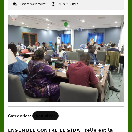
mars
ong-
0 commentaire
|
19 h 25 min
2024
Racin
benin
Categories:
Actualités
𝗘𝗡𝗦𝗘𝗠𝗕𝗟𝗘 𝗖𝗢𝗡𝗧𝗥𝗘 𝗟𝗘 𝗦𝗜𝗗𝗔 ! 𝘁𝗲𝗹𝗹𝗲 𝗲𝘀𝘁 𝗹𝗮